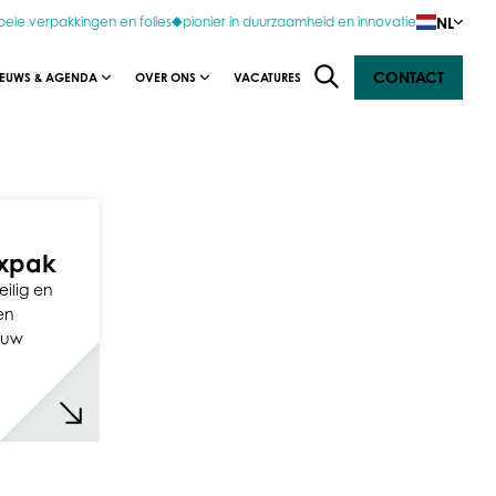
NL
bele verpakkingen en folies
pionier in duurzaamheid en innovatie
CONTACT
IEUWS & AGENDA
OVER ONS
VACATURES
expak
ilig en
en
 uw