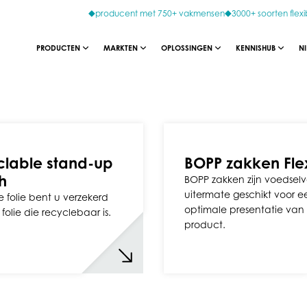
producent met 750+ vakmensen
3000+ soorten flexi
PRODUCTEN
MARKTEN
OPLOSSINGEN
KENNISHUB
N
lable stand-up
BOPP zakken Fl
h
BOPP zakken zijn voedselve
uitermate geschikt voor e
 folie bent u verzekerd
optimale presentatie van
folie die recyclebaar is.
product.