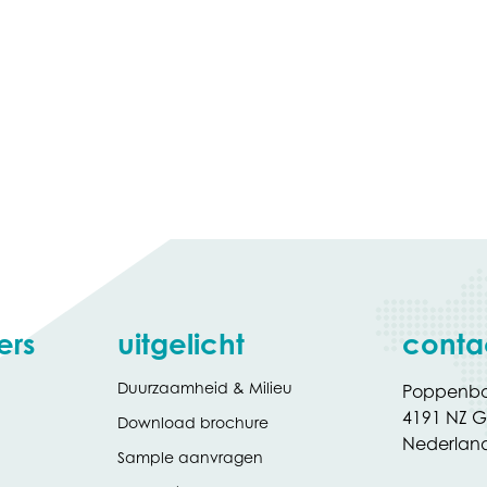
ers
uitgelicht
conta
Duurzaamheid & Milieu
Poppenbo
4191 NZ G
(opent
Download brochure
in
Nederlan
Sample aanvragen
nieuw
tabblad)