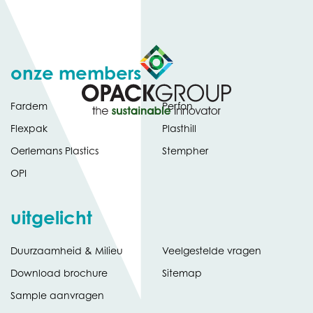
onze members
Fardem
Perfon
Flexpak
Plasthill
Oerlemans Plastics
Stempher
OPI
uitgelicht
Duurzaamheid & Milieu
Veelgestelde vragen
tabblad)
(opent
Download brochure
Sitemap
in
Sample aanvragen
nieuw