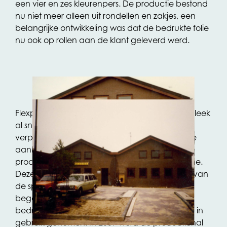
een vier en zes kleurenpers. De productie bestond
nu niet meer alleen uit rondellen en zakjes, een
belangrijke ontwikkeling was dat de bedrukte folie
nu ook op rollen aan de klant geleverd werd.
Flexpak groeide enorm en het huidige pand bleek
al snel te klein te zijn voor de
verpakkingsproducent. In 1983 werd een grote
aanbouw gerealiseerd. Eind jaren ’80 werd de
productie uitgebreid met een lamineermachine.
Deze belangrijke innovatie groeide uit tot één van
de specialiteiten van Flexpak. In 1995 werd er
begonnen met de bouw van een nieuw
bedrijfsgebouw met kantoren. Dit werd in 1997 in
gebruik genomen. In 2009 werd de productiehal