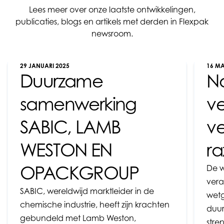
Lees meer over onze laatste ontwikkelingen,
publicaties, blogs en artikels met derden in Flexpak
newsroom.
29 JANUARI 2025
16 MA
Duurzame
N
samenwerking
v
SABIC, LAMB
v
WESTON EN
ra
OPACKGROUP
De w
vera
SABIC, wereldwijd marktleider in de
wetg
chemische industrie, heeft zijn krachten
duur
gebundeld met Lamb Weston,
stre