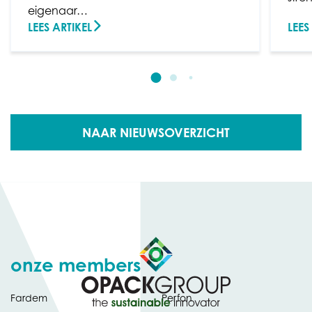
eigenaar…
LEES ARTIKEL
LEES
NAAR NIEUWSOVERZICHT
onze members
Fardem
Perfon