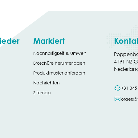
ieder
Markiert
Konta
Nachhaltigkeit & Umwelt
Poppenbo
4191 NZ G
(opens
Broschüre herunterladen
in
Nederlan
Produktmuster anfordern
new
tab)
Nachrichten
+31 345
Sitemap
orders@