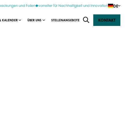
DE
rpackungen und Folien
vorreiter für Nachhaltigkeit und Innovation
KONTAKT
& KALENDER
ÜBER UNS
STELLENANGEBOTE