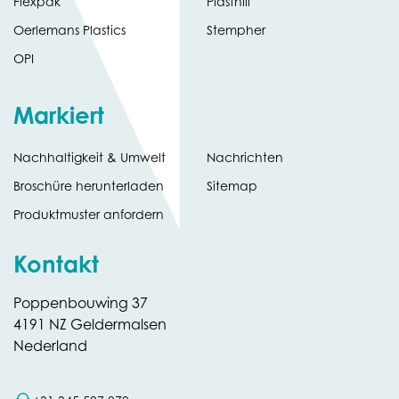
Flexpak
Plasthill
Oerlemans Plastics
Stempher
OPI
Markiert
Nachhaltigkeit & Umwelt
Nachrichten
tab)
(opens
Broschüre herunterladen
Sitemap
in
Produktmuster anfordern
new
Kontakt
Poppenbouwing 37
4191 NZ Geldermalsen
Nederland